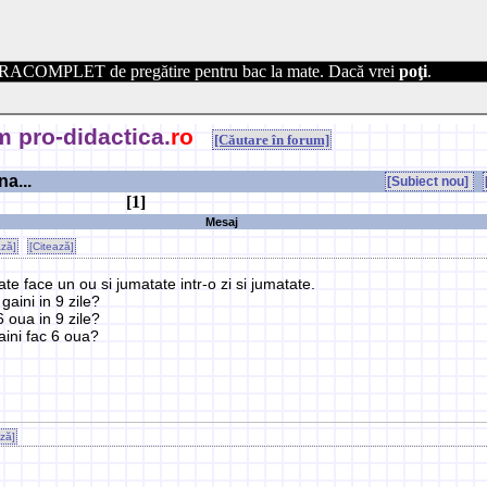
RACOMPLET de pregătire pentru bac la mate. Dacă vrei
poţi
.
 pro-didactica.
ro
[Căutare în forum]
a...
[Subiect nou]
[1]
Mesaj
ază]
[Citează]
te face un ou si jumatate intr-o zi si jumatate.
gaini in 9 zile?
6 oua in 9 zile?
gaini fac 6 oua?
ază]