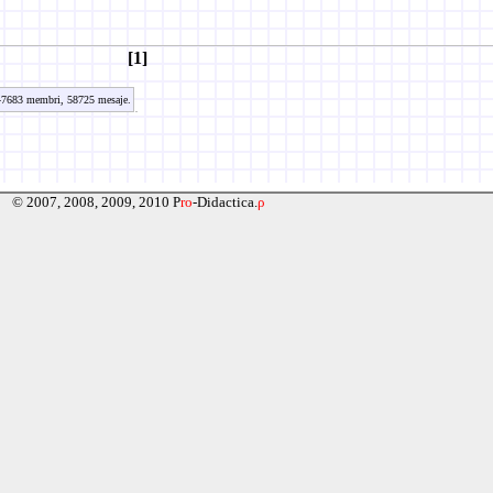
[1]
7683 membri, 58725 mesaje.
© 2007, 2008, 2009, 2010 P
ro
-Didactica.
ρ