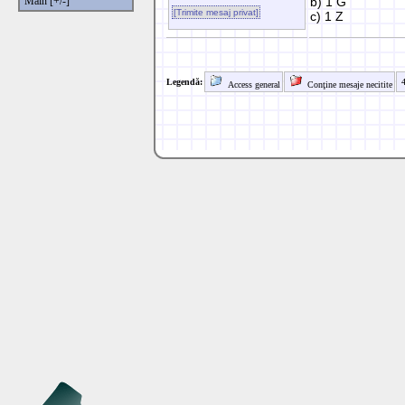
Main [+/-]
b) 1 G
[Trimite mesaj privat]
c) 1 Z
Legendă:
4
Access general
Conţine mesaje necitite