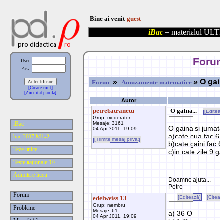
Bine ai venit
guest
iBac
= materialul ULT
Forum
User:
Pass:
»
» O gain
Forum
Amuzamente matematice
[Creare cont]
[Am uitat parola]
Autor
petrebatranetu
O gaina...
[Edite
Grup: moderator
iBac
Mesaje: 3161
O gaina si jumata
04 Apr 2011, 19:09
a)cate oua fac 6 
bac 2007 M1-2
[Trimite mesaj privat]
b)cate gaini fac 
Teze unice
c)in cate zile 9 
Teste naţionale '07
---
Admitere liceu
Doamne ajuta...
Petre
Forum
edelweiss 13
[Editează]
[Cite
Grup: membru
Probleme
Mesaje: 61
a) 36 O
04 Apr 2011, 19:09