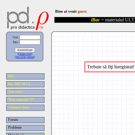
Bine ai venit
guest
iBac
= materialul ULT
User:
Pass:
[Creare cont]
[Am uitat parola]
Trebuie să fiţi înregistrat!
iBac
bac 2007 M1-2
Teze unice
Teste naţionale '07
Admitere liceu
Forum
Probleme