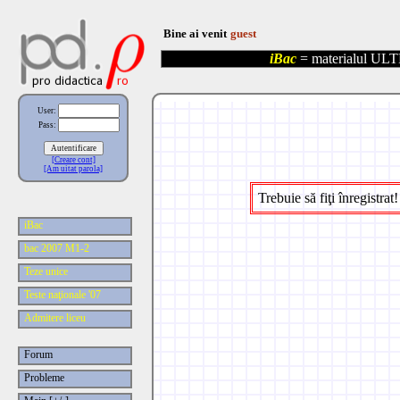
Bine ai venit
guest
iBac
= materialul ULT
User:
Pass:
[Creare cont]
[Am uitat parola]
Trebuie să fiţi înregistrat!
iBac
bac 2007 M1-2
Teze unice
Teste naţionale '07
Admitere liceu
Forum
Probleme